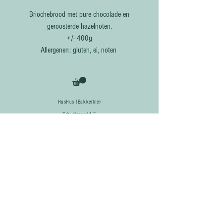
Briochebrood met pure chocolade en
geroosterde hazelnoten.
+/- 400g
Allergenen: gluten, ei, noten
HusHus (BakkerIne)
Schuttersveld 3
3370 Neervelp
Tel:
0475 601 609
Maandag: afhalen bij HusHus (vanaf 15u) of markt Boutersem (15u-19u)
Donderdag:
afhalen
bij HusHus (vanaf 15u), thuis bezorgd of op een
afhaalpunt in Leuven of Tienen (na 18u)
info@hushus.be
bakkerij_hushus