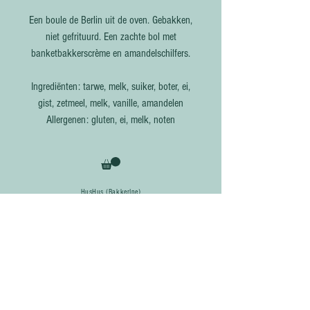
Een boule de Berlin uit de oven. Gebakken,
niet gefrituurd. Een zachte bol met
banketbakkerscrème en amandelschilfers.
Ingrediënten: tarwe, melk, suiker, boter, ei,
gist, zetmeel, melk, vanille, amandelen
Allergenen: gluten, ei, melk, noten
HusHus (BakkerIne)
Schuttersveld 3
3370 Neervelp
Tel:
0475 601 609
Maandag: afhalen bij HusHus (vanaf 15u) of markt Boutersem (15u-19u)
Donderdag:
afhalen
bij HusHus (vanaf 15u), thuis bezorgd of op een
afhaalpunt in Roosbeek, Leuven of Tienen (na 18u)