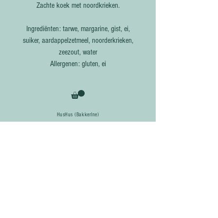
Zachte koek met noordkrieken.
Ingrediënten: tarwe, margarine, gist, ei,
suiker, aardappelzetmeel, noorderkrieken,
zeezout, water
Allergenen: gluten, ei
HusHus (BakkerIne)
Schuttersveld 3
3370 Neervelp
Tel:
0475 601 609
Maandag: afhalen bij HusHus (vanaf 15u) of markt Boutersem (15u-19u)
Donderdag:
afhalen
bij HusHus (vanaf 15u), thuis bezorgd of op een
afhaalpunt in Leuven of Tienen (na 18u)
info@hushus.be