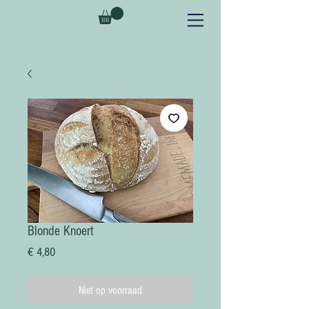
Blonde Knoert
Prijs
€ 4,80
Niet op voorraad