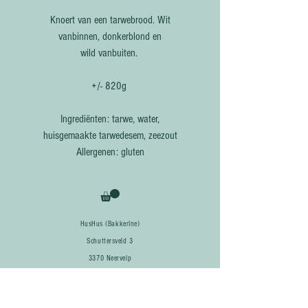
Knoert van een tarwebrood. Wit
vanbinnen, donkerblond en
wild vanbuiten.
+/- 820g
Ingrediënten: tarwe, water,
huisgemaakte tarwedesem, zeezout
Allergenen: gluten
HusHus (BakkerIne)
Schuttersveld 3
3370 Neervelp
Tel:
0475 601 609
Maandag: afhalen bij HusHus (vanaf 15u) of markt Boutersem (15u-19u)